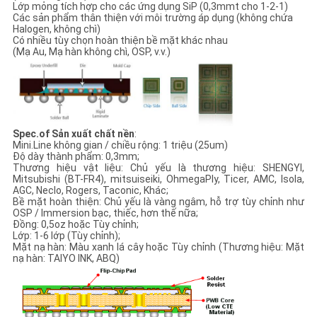
Lớp mỏng tích hợp cho các ứng dụng SiP (0,3mmt cho 1-2-1)
Các sản phẩm thân thiện với môi trường áp dụng (không chứa
Halogen, không chì)
PRIVACY
Có nhiều tùy chọn hoàn thiện bề mặt khác nhau
(Mạ Au, Mạ hàn không chì, OSP, v.v.)
POLICY
Spec.of Sản xuất chất nền
:
Mini.Line không gian / chiều rộng: 1 triệu (25um)
Độ dày thành phẩm: 0,3mm;
Thương hiệu vật liệu: Chủ yếu là thương hiệu: SHENGYI,
Mitsubishi (BT-FR4), mitsuiseiki, OhmegaPly, Ticer, AMC, Isola,
AGC, Neclo, Rogers, Taconic, Khác;
Bề mặt hoàn thiện: Chủ yếu là vàng ngâm, hỗ trợ tùy chỉnh như
OSP / Immersion bạc, thiếc, hơn thế nữa;
Đồng: 0,5oz hoặc Tùy chỉnh;
Lớp: 1-6 lớp (Tùy chỉnh);
Mặt nạ hàn: Màu xanh lá cây hoặc Tùy chỉnh (Thương hiệu: Mặt
nạ hàn: TAIYO INK, ABQ)