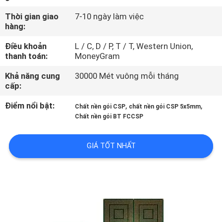
THAM
Thời gian giao
7-10 ngày làm việc
QUAN
hàng:
NHÀ
Điều khoản
L / C, D / P, T / T, Western Union,
thanh toán:
MoneyGram
MÁY
Khả năng cung
30000 Mét vuông mỗi tháng
cấp:
KIỂM
SOÁT
Điểm nổi bật:
,
,
Chất nền gói CSP
chất nền gói CSP 5x5mm
Chất nền gói BT FCCSP
CHẤT
LƯỢNG
GIÁ TỐT NHẤT
LIÊN
HỆ
CHÚNG