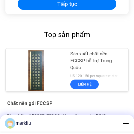
Tiếp tục
Top sản phẩm
Sản xuất chất nền
FCCSP hỗ trợ Trung
Quốc
US 120-150 per square meter MOQ:1 mét vuông
LIÊN HỆ
Chất nền gói FCCSP
Phụ chất gói FCCSP/FCBOC hiệu suất cao cho PC/Server
DRAM và SRAM/LPDDR
markliu
chất bán dẫn Đóng gói FCCSP Sản xuất chất nền