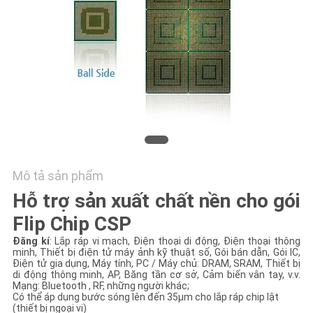
TÔI
TIN
TỨC
YÊU
CẦU
BÁO
Mô tả sản phẩm
GIÁ
Hỗ trợ sản xuất chất nền cho gói
Flip Chip CSP
SƠ
Đăng kí
: Lắp ráp vi mạch, Điện thoại di động, Điện thoại thông
ĐỒ
minh, Thiết bị điện tử máy ảnh kỹ thuật số, Gói bán dẫn, Gói IC,
Điện tử gia dụng, Máy tính, PC / Máy chủ: DRAM, SRAM, Thiết bị
TRANG
di động thông minh, AP, Băng tần cơ sở, Cảm biến vân tay, v.v.
Mạng: Bluetooth , RF, những người khác;
Có thể áp dụng bước sóng lên đến 35µm cho lắp ráp chip lật
WEB
(thiết bị ngoại vi)