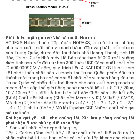
Giới thiệu ngắn gọn về Nhà sản xuất Horexs
:
HOREXS-Hubei thuộc Tập đoàn HOREXS, là một trong những
nhà sản xuất chất nền vi mạch hàng đầu và phát triển nhanh
của Trung Quốc, được đặt tại thành phố Hoàng Thạch, tỉnh Hồ
Bắc, Trung Quốc.Nhà máy Hồ Bắc rộng hơn 60000 mét vuông
diện tích sàn, vốn đầu tư hơn 300 triệu USD.Công suất chất nền
IC 600.000SQM / năm, quy trình Lều & SAP.HOREXS-Hubei cam
kết phát triển chất nền vi mạch tại Trung Quốc, phấn đấu trở
thành một trong ba nhà sản xuất chất nền vi mạch hàng đầu tại
Trung Quốc và phấn đấu trở thành nhà sản xuất bảng mạch vi
mạch đẳng cấp thế giới.Công nghệ như vật liệu L / S 20 / 20un,
10 / 10um.BT + ABF.Hỗ trợ: Liên kết dây Chất nền Liên kết dây
(BGA) Chất nền Nhúng (Chất nền Memor y IC) MEMS / CMOS,
Mô-đun (RF, Không dây, Bluetooth) 2/4 / 6L (1 + 2 + 1/2 + 2 + 2/1
+ 4 + 1), Tích tụ (Chôn / Mù lỗ) Flipchip CSP;Những chất nền gói
siêu ic khác.
Khi bạn gửi yêu cầu cho chúng tôi, Xin lưu ý rằng chúng tôi
phải nhận được những điều sau đây:
1-Sản xuất chất nền sepc.thông tin;
Tệp 2-Gerber (Nhà thiết kế / kỹ sư chất nền có thể xuất nó từ
phần mềm bố trí của bạn, cũng có thể gửi tệp khoan cho chúng