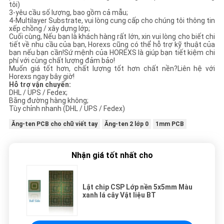
tôi)
3-yêu cầu số lượng, bao gồm cả mẫu;
4-Multilayer Substrate, vui lòng cung cấp cho chúng tôi thông tin
xếp chồng / xây dựng lớp;
Cuối cùng, Nếu bạn là khách hàng rất lớn, xin vui lòng cho biết chi
tiết về nhu cầu của bạn, Horexs cũng có thể hỗ trợ kỹ thuật của
bạn nếu bạn cần!Sứ mệnh của HOREXS là giúp bạn tiết kiệm chi
phí với cùng chất lượng đảm bảo!
Muốn giá tốt hơn, chất lượng tốt hơn chất nền?Liên hệ với
Horexs ngay bây giờ!
Hỗ trợ vận chuyển:
DHL / UPS / Fedex;
Bằng đường hàng không;
Tùy chỉnh nhanh (DHL / UPS / Fedex)
Ăng-ten PCB cho chữ viết tay
Ăng-ten 2 lớp 0
1mm PCB
Nhận giá tốt nhất cho
Lật chip CSP Lớp nền 5x5mm Màu
xanh lá cây Vật liệu BT