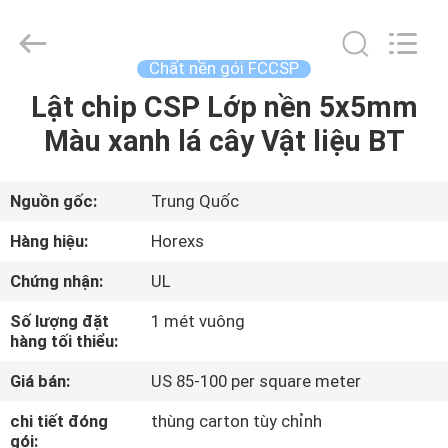
2026
HongRuiXing
(Hubei)
Electronics
Co.,Ltd..
Chất nền gói FCCSP
All
Rights
Lật chip CSP Lớp nền 5x5mm
TRANG
Reserved.
Màu xanh lá cây Vật liệu BT
CHỦ
CÁC
Nguồn gốc:
Trung Quốc
SẢN
Hàng hiệu:
Horexs
PHẨM
Chứng nhận:
UL
Số lượng đặt
1 mét vuông
VỀ
hàng tối thiểu:
CHÚNG
Giá bán:
US 85-100 per square meter
TÔI
chi tiết đóng
thùng carton tùy chỉnh
gói: