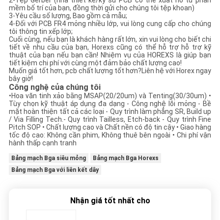
2-Tệp Gerber (nhà thiết kế/kỹ sư PCB có thể xuất nó từ phần
mềm bố trí của bạn, đồng thời gửi cho chúng tôi tệp khoan)
3-Yêu cầu số lượng, Bao gồm cả mẫu;
4-Đối với PCB FR4 mỏng nhiều lớp, vui lòng cung cấp cho chúng
tôi thông tin xếp lớp;
Cuối cùng, nếu bạn là khách hàng rất lớn, xin vui lòng cho biết chi
tiết về nhu cầu của bạn, Horexs cũng có thể hỗ trợ hỗ trợ kỹ
thuật của bạn nếu bạn cần! Nhiệm vụ của HOREXS là giúp bạn
tiết kiệm chi phí với cùng một đảm bảo chất lượng cao!
Muốn giá tốt hơn, pcb chất lượng tốt hơn?Liên hệ với Horex ngay
bây giờ!
Công nghệ của chúng tôi
•
Hoa văn tinh xảo bằng MSAP(20/20um) và Tenting(30/30um) •
Tùy chọn kỹ thuật áp dụng đa dạng - Công nghệ lõi mỏng - Bề
mặt hoàn thiện tất cả các loại - Quy trình làm phẳng SR, Build up
/ Via Filling Tech.- Quy trình Tailless, Etch-back - Quy trình Fine
Pitch SOP • Chất lượng cao và Chất nền có độ tin cậy • Giao hàng
tốc độ cao: Không cần phim, Không thuê bên ngoài • Chi phí vận
hành thấp cạnh tranh
Bảng mạch Bga siêu mỏng
Bảng mạch Bga Horexs
Bảng mạch Bga với liên kết dây
Nhận giá tốt nhất cho