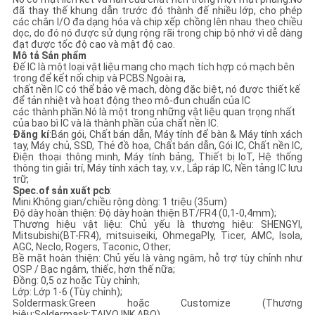
đã thay thế khung dẫn trước đó thành đế nhiều lớp, cho phép
các chân I/O đa dạng hóa và chip xếp chồng lên nhau theo chiều
PRIVACY
dọc, do đó nó được sử dụng rộng rãi trong chip bộ nhớ vì dễ dàng
đạt được tốc độ cao và mật độ cao.
POLICY
Mô tả Sản phẩm
Đế IC là một loại vật liệu mang cho mạch tích hợp có mạch bên
trong để kết nối chip và PCBS.Ngoài ra,
chất nền IC có thể bảo vệ mạch, dòng đặc biệt, nó được thiết kế
để tản nhiệt và hoạt động theo mô-đun chuẩn của IC
các thành phần.Nó là một trong những vật liệu quan trọng nhất
của bao bì IC và là thành phần của chất nền IC.
Đăng kí
:Bán gói, Chất bán dẫn, Máy tính để bàn & Máy tính xách
tay, Máy chủ, SSD, Thẻ đồ họa, Chất bán dẫn, Gói IC, Chất nền IC,
Điện thoại thông minh, Máy tính bảng, Thiết bị IoT, Hệ thống
thông tin giải trí, Máy tính xách tay, v.v., Lắp ráp IC, Nền tảng IC lưu
trữ;
Spec.of sản xuất pcb
:
Mini.Không gian/chiều rộng dòng: 1 triệu (35um)
Độ dày hoàn thiện: Độ dày hoàn thiện BT/FR4 (0,1-0,4mm);
Thương hiệu vật liệu: Chủ yếu là thương hiệu: SHENGYI,
Mitsubishi(BT-FR4), mitsuiseiki, OhmegaPly, Ticer, AMC, Isola,
AGC, Neclo, Rogers, Taconic, Other;
Bề mặt hoàn thiện: Chủ yếu là vàng ngâm, hỗ trợ tùy chỉnh như
OSP / Bạc ngâm, thiếc, hơn thế nữa;
Đồng: 0,5 oz hoặc Tùy chỉnh;
Lớp: Lớp 1-6 (Tùy chỉnh);
Soldermask:Green hoặc Customize (Thương
hiệu:Soldermask:TAIYO INK,ABQ)