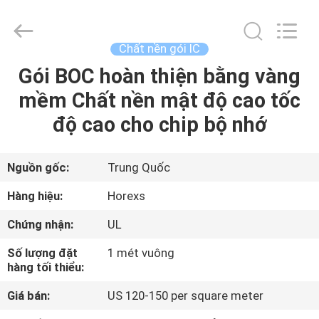
2026
HongRuiXing
(Hubei)
Electronics
Co.,Ltd..
Chất nền gói IC
All
Rights
Gói BOC hoàn thiện bằng vàng
TRANG
Reserved.
mềm Chất nền mật độ cao tốc
CHỦ
độ cao cho chip bộ nhớ
CÁC
SẢN
Nguồn gốc:
Trung Quốc
PHẨM
Hàng hiệu:
Horexs
Chứng nhận:
UL
VỀ
Số lượng đặt
1 mét vuông
CHÚNG
hàng tối thiểu:
TÔI
Giá bán:
US 120-150 per square meter