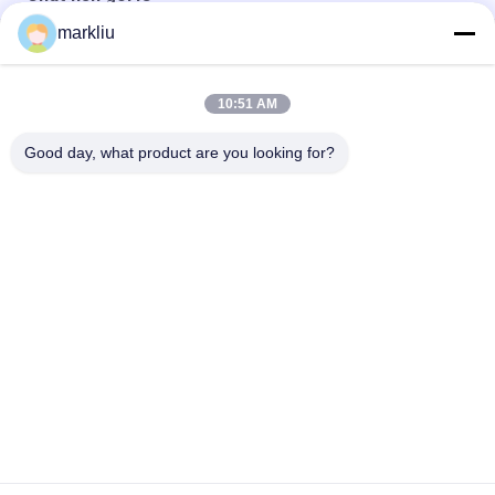
markliu
Sản xuất vật liệu nền BT thương hiệu Hitachi
Hỗ trợ sản xuất vật liệu nền Hitachi BT IC Package
10:51 AM
Chất nền gói lắp ráp IC 0,15mm Đối với gói bán dẫn
Good day, what product are you looking for?
Danh mục phổ biến
Tất cả
các
Chất Nền BGA
Chất Nền Gói IC
Chất Nền Gói Sip
Chất Nền Gói FCCSP
Chất Nền Cảm Biến
Chất Nền Mô-Đun RF
Chất Nền Bộ Nhớ
Chất Nền MEMS