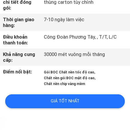
chi tiết đóng
thùng carton tùy chỉnh
THAM
gói:
QUAN
Thời gian giao
7-10 ngày làm việc
NHÀ
hàng:
MÁY
Điều khoản
Công Đoàn Phương Tây, , T/T, L/C
thanh toán:
KIỂM
Khả năng cung
30000 mét vuông mỗi tháng
cấp:
SOÁT
CHẤT
Điểm nổi bật:
,
Gói BOC Chất nền tốc độ cao
,
Chất nền gói BOC mật độ cao
LƯỢNG
Chất nền chip vàng mềm
LIÊN
GIÁ TỐT NHẤT
HỆ
CHÚNG