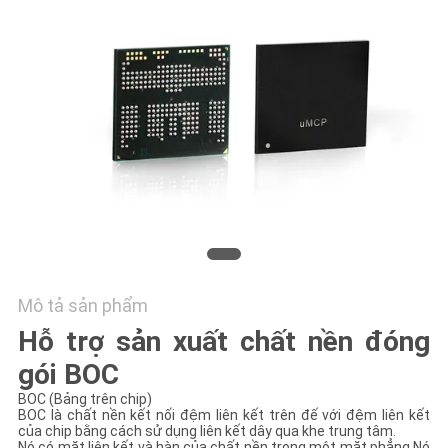
TÔI
TIN
TỨC
YÊU
CẦU
BÁO
GIÁ
Mô tả sản phẩm
SƠ
Hỗ trợ sản xuất chất nền đóng
ĐỒ
gói BOC
TRANG
BOC (Bảng trên chip)
BOC là chất nền kết nối đệm liên kết trên đế với đệm liên kết
WEB
của chip bằng cách sử dụng liên kết dây qua khe trung tâm.
Nó có mặt liên kết và hàn của chất nền trong một mặt phẳng.Nó