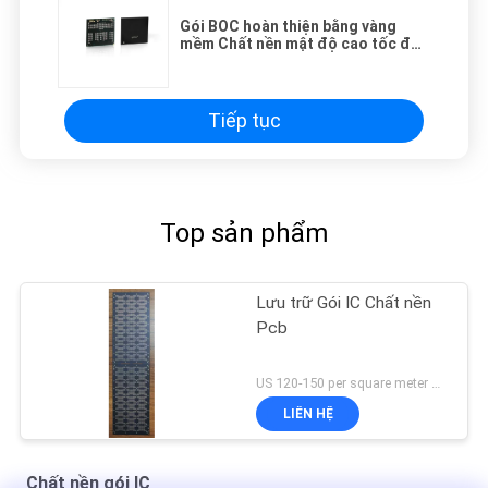
Gói BOC hoàn thiện bằng vàng
mềm Chất nền mật độ cao tốc độ
cao cho chip bộ nhớ
Tiếp tục
Top sản phẩm
Lưu trữ Gói IC Chất nền
Pcb
US 120-150 per square meter MOQ:1 mét vuông
LIÊN HỆ
Chất nền gói IC