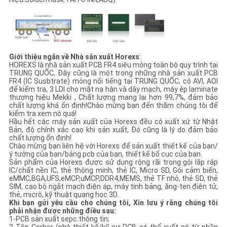
Giới thiệu ngắn về Nhà sản xuất Horexs
:
HOREXS là nhà sản xuất PCB FR4 siêu mỏng toàn bộ quy trình tại
TRUNG QUỐC, Đây cũng là một trong những nhà sản xuất PCB
FR4 (IC Susbtrate) mỏng nổi tiếng tại TRUNG QUỐC, có AVI, AOI
để kiểm tra, 3 LDI cho mặt nạ hàn và dây mạch, máy ép laminate
thương hiệu Mekki , Chất lượng mang lại hơn 99,7%, đảm bảo
chất lượng khá ổn định!Chào mừng bạn đến thăm chúng tôi để
kiểm tra xem nó quá!
Hầu hết các máy sản xuất của Horexs đều có xuất xứ từ Nhật
Bản, độ chính xác cao khi sản xuất, Đó cũng là lý do đảm bảo
chất lượng ổn định!
Chào mừng bạn liên hệ với Horexs để sản xuất thiết kế của bạn/
ý tưởng của bạn/bảng pcb của bạn, thiết kế bố cục của bạn.
Sản phẩm của Horexs được sử dụng rộng rãi trong gói lắp ráp
IC/chất nền IC, thẻ thông minh, thẻ IC, Micro SD, Gói cảm biến,
eMMC,BGA,UFS,eMCP,uMCP,DDR4,MEMS, thẻ TF nhỏ, thẻ SD, thẻ
SIM, cao bộ ngắt mạch điện áp, máy tính bảng, ăng-ten điện tử,
thẻ, micrô, kỹ thuật quang học 3D.
Khi bạn gửi yêu cầu cho chúng tôi, Xin lưu ý rằng chúng tôi
phải nhận được những điều sau:
1-PCB sản xuất sepc.thông tin;