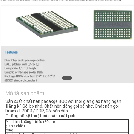
TÔI
TIN
TỨC
YÊU
CẦU
BÁO
GIÁ
Mô tả sản phẩm
SƠ
Sản xuất chất nền pacakge BOC với thời gian giao hàng ngắn
Đăng kí
: Gói bộ nhớ, Chất nền đóng gói bộ nhớ, Chất nền gói
ĐỒ
Dram / LPDDR / DDR, Gói bán dẫn;
Thông số kỹ thuật của sản xuất pcb
:
TRANG
Mini.Line không
1 triệu (20um)
gian / chiều
WEB
rộng