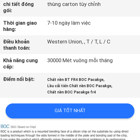
THAM
chi tiết đóng
thùng carton tùy chỉnh
gói:
QUAN
Thời gian giao
7-10 ngày làm việc
NHÀ
hàng:
MÁY
Điều khoản
Western Union, , T / T, L / C
thanh toán:
KIỂM
Khả năng cung
30000 Mét vuông mỗi tháng
SOÁT
cấp:
CHẤT
Điểm nổi bật:
,
Chất nền BT FR4 BOC Pacakge
,
Lều cải tiến Chất nền BOC Pacakge
LƯỢNG
Chất nền BOC Pacakge fr4
LIÊN
GIÁ TỐT NHẤT
HỆ
CHÚNG