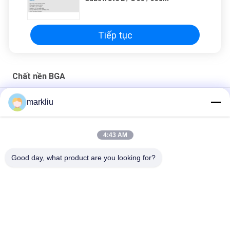
Tiếp tục
Chất nền BGA
Sản xuất chất nền của module RF/mmwave
markliu
sản xuất chất nền gói vi điện tử
4:43 AM
Chất nền lắp ráp bán dẫn độ dày 0,2mm Chất nền đóng gói vi
điện tử
Good day, what product are you looking for?
Danh mục phổ biến
Tất cả
các
Chất Nền BGA
Chất Nền Gói IC