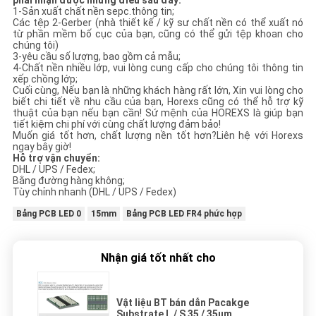
phải nhận được những điều sau đây:
1-Sản xuất chất nền sepc.thông tin;
Các tệp 2-Gerber (nhà thiết kế / kỹ sư chất nền có thể xuất nó
từ phần mềm bố cục của bạn, cũng có thể gửi tệp khoan cho
chúng tôi)
3-yêu cầu số lượng, bao gồm cả mẫu;
4-Chất nền nhiều lớp, vui lòng cung cấp cho chúng tôi thông tin
xếp chồng lớp;
Cuối cùng, Nếu bạn là những khách hàng rất lớn, Xin vui lòng cho
biết chi tiết về nhu cầu của bạn, Horexs cũng có thể hỗ trợ kỹ
thuật của bạn nếu bạn cần! Sứ mệnh của HOREXS là giúp bạn
tiết kiệm chi phí với cùng chất lượng đảm bảo!
Muốn giá tốt hơn, chất lượng nền tốt hơn?Liên hệ với Horexs
ngay bây giờ!
Hỗ trợ vận chuyển:
DHL / UPS / Fedex;
Bằng đường hàng không;
Tùy chỉnh nhanh (DHL / UPS / Fedex)
Bảng PCB LED 0
15mm
Bảng PCB LED FR4 phức hợp
Nhận giá tốt nhất cho
Vật liệu BT bán dẫn Pacakge
Substrate L / S 35 / 35um