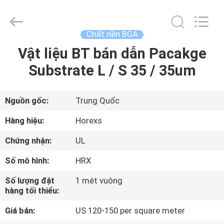
2026
HongRuiXing
(Hubei)
Electronics
Co.,Ltd..
Chất nền BGA
All
Rights
Vật liệu BT bán dẫn Pacakge
TRANG
Reserved.
Substrate L / S 35 / 35um
CHỦ
CÁC
Nguồn gốc:
Trung Quốc
SẢN
Hàng hiệu:
Horexs
PHẨM
Chứng nhận:
UL
Số mô hình:
HRX
VỀ
Số lượng đặt
1 mét vuông
CHÚNG
hàng tối thiểu:
TÔI
Giá bán:
US 120-150 per square meter