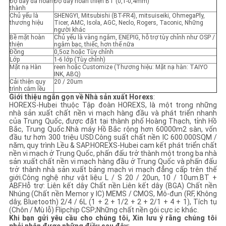
Độ dày đã hoàn
Độ dày hoàn thiện BT (0,1-0,4mm)
thành
Chủ yếu là
SHENGYI, Mitsubishi (BT-FR4), mitsuiseiki, OhmegaPly,
PRIVACY
thương hiệu
Ticer, AMC, Isola, AGC, Neclo, Rogers, Taconic, Những
người khác
Bề mặt hoàn
Chủ yếu là vàng ngâm, ENEPIG, hỗ trợ tùy chỉnh như OSP /
POLICY
thiện
ngâm bạc, thiếc, hơn thế nữa
Đồng
0,5oz hoặc Tùy chỉnh
Lớp
1-6 lớp (Tùy chỉnh)
Mặt nạ Hàn
reen hoặc Customize (Thương hiệu: Mặt nạ hàn: TAIYO
INK, ABQ)
Cải thiện quy
20 / 20um
trình cắm lều
Giới thiệu ngắn gọn về Nhà sản xuất Horexs
:
HOREXS-Hubei thuộc Tập đoàn HOREXS, là một trong những
nhà sản xuất chất nền vi mạch hàng đầu và phát triển nhanh
của Trung Quốc, được đặt tại thành phố Hoàng Thạch, tỉnh Hồ
Bắc, Trung Quốc.Nhà máy Hồ Bắc rộng hơn 60000m2 sàn, vốn
đầu tư hơn 300 triệu USD.Công suất chất nền IC 600.000SQM /
năm, quy trình Lều & SAP.HOREXS-Hubei cam kết phát triển chất
nền vi mạch ở Trung Quốc, phấn đấu trở thành một trong ba nhà
sản xuất chất nền vi mạch hàng đầu ở Trung Quốc và phấn đấu
trở thành nhà sản xuất bảng mạch vi mạch đẳng cấp trên thế
giới.Công nghệ như vật liệu L / S 20 / 20un, 10 / 10um.BT +
ABF.Hỗ trợ: Liên kết dây Chất nền Liên kết dây (BGA) Chất nền
Nhúng (Chất nền Memor y IC) MEMS / CMOS, Mô-đun (RF, Không
dây, Bluetooth) 2/4 / 6L (1 + 2 + 1/2 + 2 + 2/1 + 4 + 1), Tích tụ
(Chôn / Mù lỗ) Flipchip CSP;Những chất nền gói cực ic khác.
Khi bạn gửi yêu cầu cho chúng tôi, Xin lưu ý rằng chúng tôi