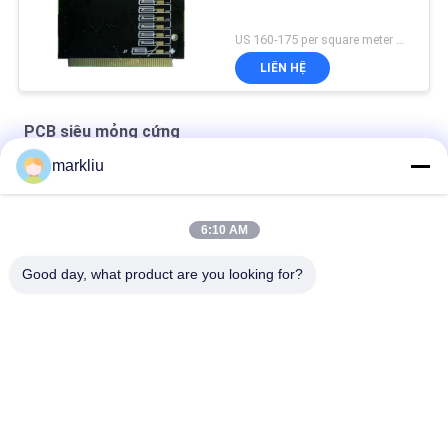
US 160-175 per square meter MOQ:10 mét vuông
LIÊN HỆ
PCB siêu mỏng cứng
markliu
Thẻ SIM Sản xuất pcb thẻ thông minh với lõi siêu mỏng
Chất nền bộ nhớ NAND lõi FR4 siêu mỏng Nguyên liệu thô BT
6:10 AM
Sản xuất PCB siêu mỏng cứng nhắc để lắp ráp vi điện tử
Good day, what product are you looking for?
Danh mục phổ biến
Tất cả
các
Chất Nền BGA
Chất Nền Gói IC
Chất Nền Gói Sip
Chất Nền Gói FCCSP