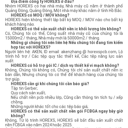
Địa điểm công ty HOREXS ở đâu?
Nhóm HOREXS có hai nhà máy, Nhà máy cũ nằm ở thành phố
Quảng Đông, Quảng Đông, Một nhà máy khác nằm ở tỉnh Hồ Bắc.
HOREXS có MOQ / MOV không?
HOREXS hiện không thiết lập bất kỳ MOQ / MOV nào cho bất kỳ
khách hàng nào.
HOREXS có thể sản xuất chất nền ic khối lượng lớn không?
Có, Chúng tôi có thể, Công suất nhà máy cũ của chúng tôi là
15000m2 / tháng, Nhà máy mới là 50000m2 / tháng.
Những gì chúng tôi nên liên hệ Nếu chúng tôi đang tìm kiếm
hợp tác với HOREXS?
Người liên hệ: AKEN, ID email: akenzhang @ horexspcb.com, Lộ
trình hỗ trợ / Các tệp quy tắc thiết kế, Các tệp năng lực sản
xuất.
HOREXS có hỗ trợ gói IC / dịch vụ thiết kế vi mạch không?
Không, Chúng tôi không có, Chúng tôi chỉ sản xuất chất nền ic
bán dẫn, Nhưng chúng tôi có thể để khách hàng của chúng tôi
trợ giúp.
HOREXS cần gì khi chúng tôi cần báo giá?
Tập tin Gerber;
Quy cách sản xuất;
Nếu chất nền pcb nhiều lớp, Cũng cần thông tin tích tụ / xếp
chồng;
Những người khác tốt cho các tệp báo giá;
HOREXS có thể sản xuất chất nền gói FCBGA ngay bây giờ
không?
Không, Từ lộ trình HOREXS, HOREXS sẽ bắt đầu sản xuất chất
nền FCBGA vào năm 2024 hoặc 2025.