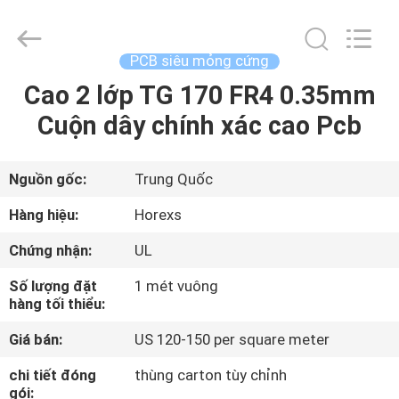
2026
HongRuiXing
(Hubei)
Electronics
Co.,Ltd..
PCB siêu mỏng cứng
All
Rights
Cao 2 lớp TG 170 FR4 0.35mm
TRANG
Reserved.
Cuộn dây chính xác cao Pcb
CHỦ
CÁC
Nguồn gốc:
Trung Quốc
SẢN
Hàng hiệu:
Horexs
PHẨM
Chứng nhận:
UL
Số lượng đặt
1 mét vuông
VỀ
hàng tối thiểu:
CHÚNG
Giá bán:
US 120-150 per square meter
TÔI
chi tiết đóng
thùng carton tùy chỉnh
gói: