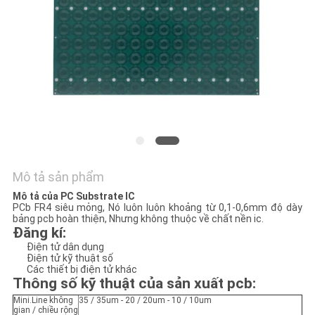
TÔI
TIN
TỨC
YÊU
CẦU
BÁO
Mô tả sản phẩm
GIÁ
Mô tả của PC Substrate IC
PCb FR4 siêu mỏng, Nó luôn luôn khoảng từ 0,1-0,6mm độ dày
bảng pcb hoàn thiện, Nhưng không thuộc về chất nền ic.
SƠ
Đăng kí:
Điện tử dân dụng
ĐỒ
Điện tử kỹ thuật số
Các thiết bị điện tử khác
TRANG
Thông số kỹ thuật của sản xuất pcb
:
WEB
Mini.Line không
35 / 35um - 20 / 20um - 10 / 10um
gian / chiều rộng