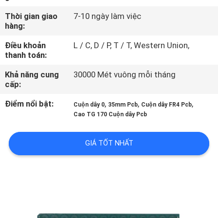
THAM
Thời gian giao
7-10 ngày làm việc
QUAN
hàng:
NHÀ
Điều khoản
L / C, D / P, T / T, Western Union,
thanh toán:
MÁY
Khả năng cung
30000 Mét vuông mỗi tháng
cấp:
KIỂM
SOÁT
Điểm nổi bật:
,
,
,
Cuộn dây 0
35mm Pcb
Cuộn dây FR4 Pcb
Cao TG 170 Cuộn dây Pcb
CHẤT
LƯỢNG
GIÁ TỐT NHẤT
LIÊN
HỆ
CHÚNG