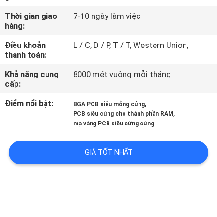
THAM
Thời gian giao
7-10 ngày làm việc
QUAN
hàng:
NHÀ
Điều khoản
L / C, D / P, T / T, Western Union,
thanh toán:
MÁY
Khả năng cung
8000 mét vuông mỗi tháng
cấp:
KIỂM
SOÁT
Điểm nổi bật:
,
BGA PCB siêu mỏng cứng
,
PCB siêu cứng cho thành phần RAM
CHẤT
mạ vàng PCB siêu cứng cứng
LƯỢNG
GIÁ TỐT NHẤT
LIÊN
HỆ
CHÚNG