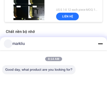
US 0.1-0.12 each piece MOQ:1000 miếng
LIÊN HỆ
Chất nền bộ nhớ
FMC NAND / Chất nền bộ nhớ flash BT / FR4 Chất liệu 70um
markliu
cho thẻ nhớ
Sản xuất nền thẻ SD ngón tay vàng 0,15mm
8:14 AM
Hỗ trợ sản xuất chất nền FMC
Good day, what product are you looking for?
Danh mục phổ biến
Tất cả
các
Chất Nền BGA
Chất Nền Gói IC