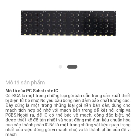
TÔI
TIN
TỨC
YÊU
CẦU
BÁO
GIÁ
Mô tả sản phẩm
Mô tả của PC Substrate IC
Gói BGA là một trong những loại gói bán dẫn trong sản xuất thiết
SƠ
bị điện tử bộ nhớ, Nó yêu cầu bóng nền đảm bảo chất lượng cao,
Đây cũng là một trong những loại gói nền bán dẫn, dùng cho
ĐỒ
mạch tích hợp bộ nhớ với mạch bên trong để kết nối chip và
PCBS.Ngoài ra, đế IC có thể bảo vệ mạch, dòng đặc biệt, nó
TRANG
được thiết kế để tản nhiệt và hoạt động mô-đun tiêu chuẩn hóa
của các thành phần IC.Nó là một trong những vật liệu quan trọng
WEB
nhất của việc đóng gói vi mạch nhớ, và là thành phần của đế vi
mạch.