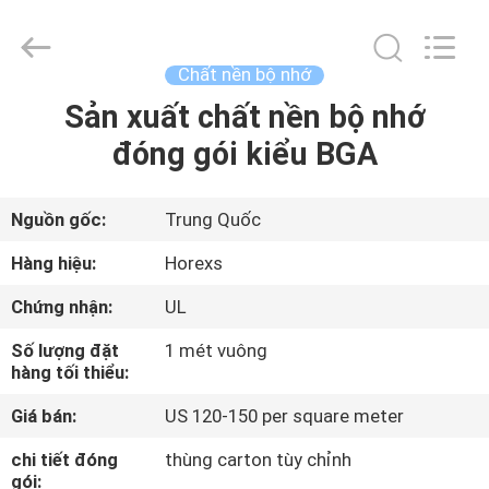
2026
HongRuiXing
(Hubei)
Electronics
Co.,Ltd..
Chất nền bộ nhớ
All
Rights
Sản xuất chất nền bộ nhớ
TRANG
Reserved.
đóng gói kiểu BGA
CHỦ
CÁC
Nguồn gốc:
Trung Quốc
SẢN
Hàng hiệu:
Horexs
PHẨM
Chứng nhận:
UL
Số lượng đặt
1 mét vuông
VỀ
hàng tối thiểu:
CHÚNG
Giá bán:
US 120-150 per square meter
TÔI
chi tiết đóng
thùng carton tùy chỉnh
gói: