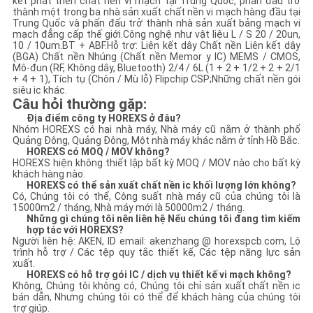
kết phát triển chất nền vi mạch tại Trung Quốc, phấn đấu trở
thành một trong ba nhà sản xuất chất nền vi mạch hàng đầu tại
Trung Quốc và phấn đấu trở thành nhà sản xuất bảng mạch vi
mạch đẳng cấp thế giới.Công nghệ như vật liệu L / S 20 / 20un,
10 / 10um.BT + ABF.Hỗ trợ: Liên kết dây Chất nền Liên kết dây
(BGA) Chất nền Nhúng (Chất nền Memor y IC) MEMS / CMOS,
Mô-đun (RF, Không dây, Bluetooth) 2/4 / 6L (1 + 2 + 1/2 + 2 + 2/1
+ 4 + 1), Tích tụ (Chôn / Mù lỗ) Flipchip CSP;Những chất nền gói
siêu ic khác.
Câu hỏi thường gặp:
Địa điểm công ty HOREXS ở đâu?
Nhóm HOREXS có hai nhà máy, Nhà máy cũ nằm ở thành phố
Quảng Đông, Quảng Đông, Một nhà máy khác nằm ở tỉnh Hồ Bắc.
HOREXS có MOQ / MOV không?
HOREXS hiện không thiết lập bất kỳ MOQ / MOV nào cho bất kỳ
khách hàng nào.
HOREXS có thể sản xuất chất nền ic khối lượng lớn không?
Có, Chúng tôi có thể, Công suất nhà máy cũ của chúng tôi là
15000m2 / tháng, Nhà máy mới là 50000m2 / tháng.
Những gì chúng tôi nên liên hệ Nếu chúng tôi đang tìm kiếm
hợp tác với HOREXS?
Người liên hệ: AKEN, ID email: akenzhang @ horexspcb.com, Lộ
trình hỗ trợ / Các tệp quy tắc thiết kế, Các tệp năng lực sản
xuất.
HOREXS có hỗ trợ gói IC / dịch vụ thiết kế vi mạch không?
Không, Chúng tôi không có, Chúng tôi chỉ sản xuất chất nền ic
bán dẫn, Nhưng chúng tôi có thể để khách hàng của chúng tôi
trợ giúp.