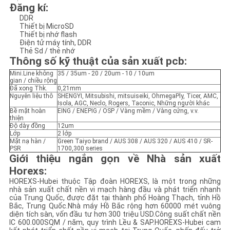
Đăng kí:
DDR
PRIVACY
Thiết bị MicroSD
Thiết bị nhớ flash
POLICY
Điện tử máy tính, DDR
Thẻ Sd / thẻ nhớ
Thông số kỹ thuật của sản xuất pcb
:
Mini.Line không
35 / 35um - 20 / 20um - 10 / 10um
gian / chiều rộng
Đã xong Thk.
0,21mm
Nguyên liệu thô
SHENGYI, Mitsubishi, mitsuiseiki, OhmegaPly, Ticer, AMC,
Isola, AGC, Neclo, Rogers, Taconic, Những người khác
Bề mặt hoàn
EING / ENEPIG / OSP / Vàng mềm / Vàng cứng, v.v.
thiện
Độ dày đồng
12um
Lớp
2 lớp
Mặt nạ hàn /
Green Taiyo brand / AUS 308 / AUS 320 / AUS 410 / SR-
PSR
1700,300 series
Giới thiệu ngắn gọn về Nhà sản xuất
Horexs
:
HOREXS-Hubei thuộc Tập đoàn HOREXS, là một trong những
nhà sản xuất chất nền vi mạch hàng đầu và phát triển nhanh
của Trung Quốc, được đặt tại thành phố Hoàng Thạch, tỉnh Hồ
Bắc, Trung Quốc.Nhà máy Hồ Bắc rộng hơn 60000 mét vuông
diện tích sàn, vốn đầu tư hơn 300 triệu USD.Công suất chất nền
IC 600.000SQM / năm, quy trình Lều & SAP.HOREXS-Hubei cam