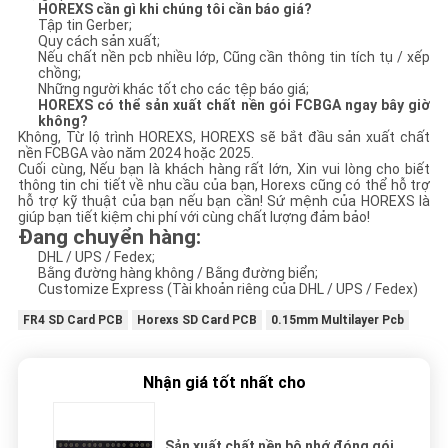
HOREXS cần gì khi chúng tôi cần báo giá?
Tập tin Gerber;
Quy cách sản xuất;
Nếu chất nền pcb nhiều lớp, Cũng cần thông tin tích tụ / xếp
chồng;
Những người khác tốt cho các tệp báo giá;
HOREXS có thể sản xuất chất nền gói FCBGA ngay bây giờ
không?
Không, Từ lộ trình HOREXS, HOREXS sẽ bắt đầu sản xuất chất
nền FCBGA vào năm 2024 hoặc 2025.
Cuối cùng, Nếu bạn là khách hàng rất lớn, Xin vui lòng cho biết
thông tin chi tiết về nhu cầu của bạn, Horexs cũng có thể hỗ trợ
hỗ trợ kỹ thuật của bạn nếu bạn cần! Sứ mệnh của HOREXS là
giúp bạn tiết kiệm chi phí với cùng chất lượng đảm bảo!
Đang chuyển hàng:
DHL / UPS / Fedex;
Bằng đường hàng không / Bằng đường biển;
Customize Express (Tài khoản riêng của DHL / UPS / Fedex)
FR4 SD Card PCB
Horexs SD Card PCB
0.15mm Multilayer Pcb
Nhận giá tốt nhất cho
Sản xuất chất nền bộ nhớ đóng gói