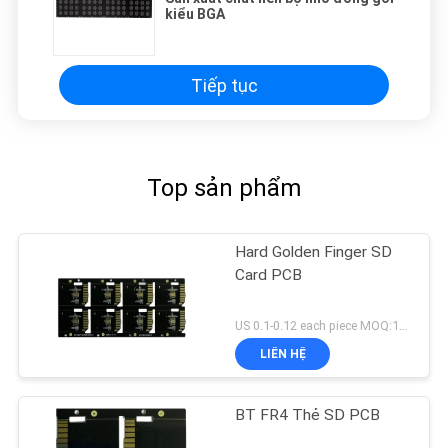
kiểu BGA
Tiếp tục
Top sản phẩm
Hard Golden Finger SD
Card PCB
US 0.1-0.12 each piece MOQ:1000 miếng
LIÊN HỆ
BT FR4 Thẻ SD PCB