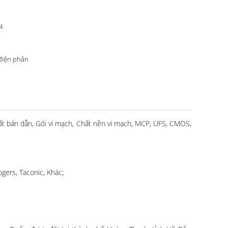
4
điện phân
Chất bán dẫn, Gói vi mạch, Chất nền vi mạch, MCP, UFS, CMOS,
ogers, Taconic, Khác;