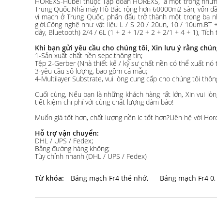
HOREXS-Hubei thuộc Tập đoàn HOREXS, là một trong những 
Trung Quốc.Nhà máy Hồ Bắc rộng hơn 60000m2 sàn, vốn đầu
vi mạch ở Trung Quốc, phấn đấu trở thành một trong ba n
giới.Công nghệ như vật liệu L / S 20 / 20un, 10 / 10um.B
dây, Bluetooth) 2/4 / 6L (1 + 2 + 1/2 + 2 + 2/1 + 4 + 1), Tíc
Khi bạn gửi yêu cầu cho chúng tôi, Xin lưu ý rằng chú
1-Sản xuất chất nền sepc.thông tin;
Tệp 2-Gerber (Nhà thiết kế / kỹ sư chất nền có thể xuất nó
3-yêu cầu số lượng, bao gồm cả mẫu;
4-Multilayer Substrate, vui lòng cung cấp cho chúng tôi thôn
Cuối cùng, Nếu bạn là những khách hàng rất lớn, Xin vui l
tiết kiệm chi phí với cùng chất lượng đảm bảo!
Muốn giá tốt hơn, chất lượng nền ic tốt hơn?Liên hệ với Hore
Hỗ trợ vận chuyển:
DHL / UPS / Fedex;
Bằng đường hàng không;
Tùy chỉnh nhanh (DHL / UPS / Fedex)
Từ khóa:
Bảng mạch Fr4 thẻ nhớ
,
Bảng mạch Fr4 0
,