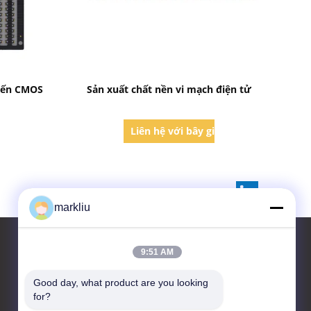
Bad Request
biến CMOS
Sản xuất chất nền vi mạch điện tử
iờ
Liên hệ với bây giờ
markliu
9:51 AM
Liên hệ với chúng tôi
Good day, what product are you looking 
for?