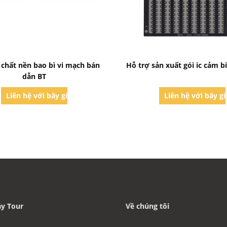
Bad Request
Bad Request
 chất nền bao bì vi mạch bán
Hỗ trợ sản xuất gói ic cảm 
dẫn BT
Liên hệ với bây giờ
Liên hệ với bây g
y Tour
Về chúng tôi