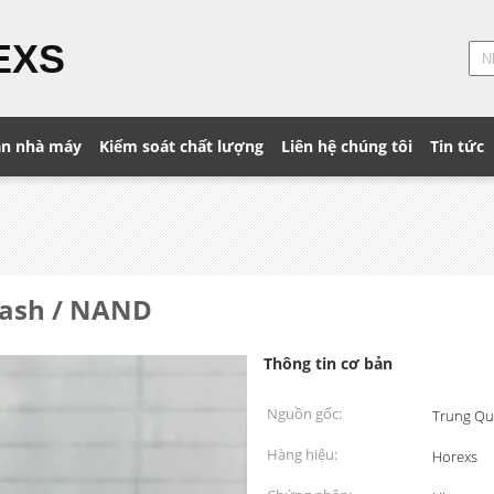
EXS
n nhà máy
Kiểm soát chất lượng
Liên hệ chúng tôi
Tin tức
Flash / NAND
Thông tin cơ bản
Nguồn gốc:
Trung Qu
Hàng hiệu:
Horexs