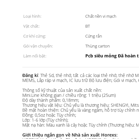
Loại hình:
Chất nền vi mạch
Vật chất:
BT
Cơ khí cứng:
Cứng rắn
Gói vận chuyển:
Thùng carton
Pcb siêu mỏng Đã hoàn 
Làm nổi bật:
Đăng kí
: Thẻ Sd, thẻ nhớ, tất cả các loại thẻ nhớ, thẻ nhớ
MEMS, Lắp ráp vi mạch, IC lưu trữ Bộ lưu điện; Gói vi mạch,
Thông số kỹ thuật của sản xuất chất nền:
Mini.Line không gian / chiều rộng: 1 triệu (25um)
Độ dày thành phẩm: 0,18mm;
Thương hiệu vật liệu: Chủ yếu là thương hiệu: SHENGYI, Mitsu
Bề mặt hoàn thiện: Chủ yếu là vàng ngâm, hỗ trợ tùy chỉnh 
Đồng: 0,5oz hoặc Tùy chỉnh;
Lớp: 1-6 lớp (Tùy chỉnh);
Mặt nạ hàn: Màu xanh lá cây hoặc Tùy chỉnh (Thương hiệu: 
Giới thiệu ngắn gọn về Nhà sản xuất Horexs: