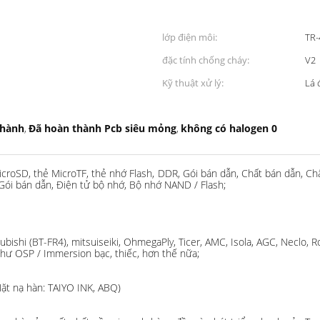
lớp điện môi:
TR-
đặc tính chống cháy:
V2
Kỹ thuật xử lý:
Lá 
thành
Đã hoàn thành Pcb siêu mỏng
không có halogen 0
,
,
 MicroSD, thẻ MicroTF, thẻ nhớ Flash, DDR, Gói bán dẫn, Chất bán dẫn, 
 Gói bán dẫn, Điện tử bộ nhớ, Bộ nhớ NAND / Flash;
bishi (BT-FR4), mitsuiseiki, OhmegaPly, Ticer, AMC, Isola, AGC, Neclo, R
như OSP / Immersion bạc, thiếc, hơn thế nữa;
Mặt nạ hàn: TAIYO INK, ABQ)