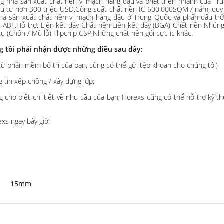
nhà sản xuất chất nền vi mạch hàng đầu và phát triển nhanh của Trun
 tư hơn 300 triệu USD.Công suất chất nền IC 600.000SQM / năm, quy 
hà sản xuất chất nền vi mạch hàng đầu ở Trung Quốc và phấn đấu tr
T + ABF.Hỗ trợ: Liên kết dây Chất nền Liên kết dây (BGA) Chất nền N
h tụ (Chôn / Mù lỗ) Flipchip CSP;Những chất nền gói cực ic khác.
ng tôi phải nhận được những điều sau đây:
 từ phần mềm bố trí của bạn, cũng có thể gửi tệp khoan cho chúng tôi)
g tin xếp chồng / xây dựng lớp;
òng cho biết chi tiết về nhu cầu của bạn, Horexs cũng có thể hỗ trợ kỹ
xs ngay bây giờ!
15mm