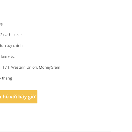
ng
US 0.1-0.12 each piece
ton tùy chỉnh
 làm việc
/ P, T / T, Western Union, MoneyGram
/ tháng
n hệ với bây giờ