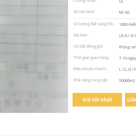
Chứng nhận:
UL
Số mô hình:
NC-02
Số lượng đặt hàng tối
1000 miế
thiểu:
Giá bán:
chi tiết đóng gói:
thùng car
Thời gian giao hàng:
7-10 ngày
Điều khoản thanh
L / C, D 
toán:
Khả năng cung cấp:
50000m2 
Giá tốt nhất
Liê