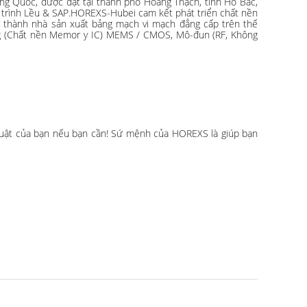
g Quốc, được đặt tại thành phố Hoàng Thạch, tỉnh Hồ Bắc,
trình Lều & SAP.HOREXS-Hubei cam kết phát triển chất nền
ở thành nhà sản xuất bảng mạch vi mạch đẳng cấp trên thế
húng (Chất nền Memor y IC) MEMS / CMOS, Mô-đun (RF, Không
 thuật của bạn nếu bạn cần! Sứ mệnh của HOREXS là giúp bạn