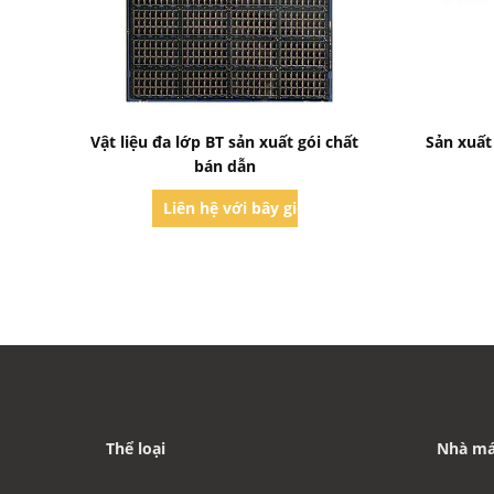
Bad Request
Vật liệu đa lớp BT sản xuất gói chất
Sản xuất
bán dẫn
Liên hệ với bây giờ
Thể loại
Nhà má